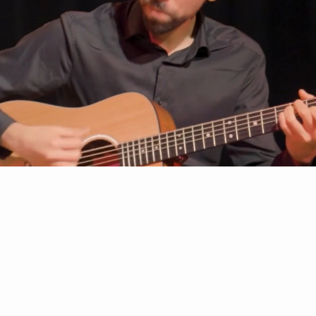
t für
 und
weltweit dazu