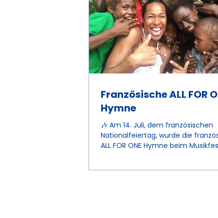
Französische ALL FOR 
Hymne
🎶 Am 14. Juli, dem französischen
Nationalfeiertag, wurde die franzö
ALL FOR ONE Hymne beim Musikfest
Open Air Pomponia in Saint-Pomp
Frankreich, von unserer Musikbots
Myra Maud präsentiert. Mit ihrer
beeindruckenden Stimme verlieh 
Wünschen und Bedürfnissen von K
und Jugendlichen nach einer fried
Zukunft und einem intakten Plane