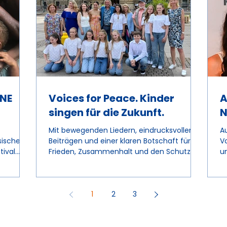
ONE
Voices for Peace. Kinder
A
singen für die Zukunft.
N
Mit bewegenden Liedern, eindrucksvollen
Au
sische
Beiträgen und einer klaren Botschaft für
Vo
ival
Frieden, Zusammenhalt und den Schutz
u
on,
unseres Planeten begeisterte die
V
chafterin
Veranstaltung „Voices of Peace – Kinder
M
singen für die Zukunft“ zahlreiche Gäste im
s
sie den
Zukunftsgarten auf dem Rathausmarkt.
v
1
2
3
indern
Die Veranstaltung fand im Rahmen der
N
lichen
Hamburg Sustainability Week statt und
Ve
ten
setzte eine emotionale Ergänzung zu den
i