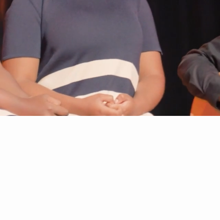
E Hymne finden Sie hier!
EOPLE FOR ONE EARTH fördert Frieden und Engagemen
esse zukünftiger Generationen.
ng der „ALL FOR ONE“-Hymne und weltweiten Musik
en wir Entscheidungsträger*innen und Menschen 
edliche, inklusive und gesunde Erde zu gestalten.