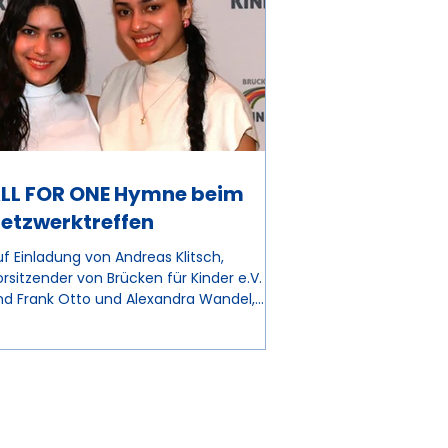
LL FOR ONE Hymne beim
etzwerktreffen
f Einladung von Andreas Klitsch,
rsitzender von Brücken für Kinder e.V.
nd Frank Otto und Alexandra Wandel,
orstände von ALL FOR ONE – Alle
enschen für eine Erde e.V. versammelten
ich am 6.2.2026 über 90 Vertreterinnen
on Kinderschutz- und
achhaltigkeitsorganisationen sowie
rtreter aus Wirtschaft, Kultur und Politik
m Hamburger Business Club. Ein Highlight