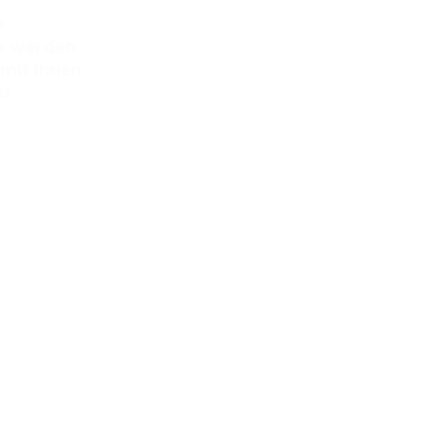
e
ms werden
 mit Ihnen
zu