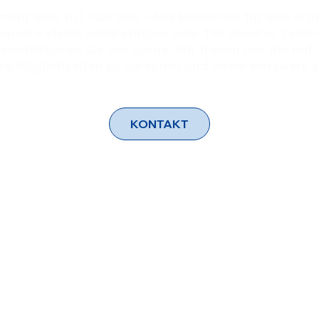
mehr über ALL FOR ONE - Alle Menschen für eine Erd
 unsere Vision unterstützen oder Teil unseres Tea
kontaktieren Sie uns gerne. Wir freuen uns darauf,
re Möglichkeiten zu sprechen und unser Netzwerk 
.