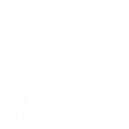
mne ist
Gesprächen internationaler
d
en und
Entscheidungsträgerinnen und
ON
Entscheidungsträgern der Hamburg Sust
M
 SIE SICH MIT UNS
NDUNG