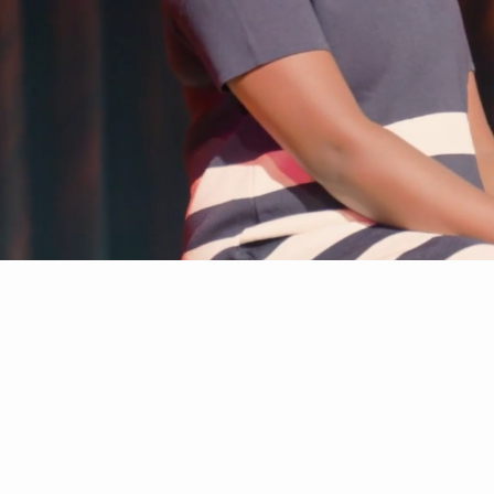
Die ganze ALL FOR ON
ALL FOR ONE - ALL P
unsere Erde im Inter
Durch die Verbreitu
Kunstaktionen
möcht
inspirieren, eine fri